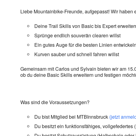
Liebe Mountainbike-Freunde, aufgepasst! Wir haben 
Deine Trail Skills von Basic bis Expert erweite
Sprünge endlich souverän clearen willst
Ein gutes Auge für die besten Linien entwicke
Kurven sauber und schnell fahren willst
Gemeinsam mit Carlos und Sylvain bieten wir am 15.0
ob du deine Basic Skills erweitern und festigen möcht
Was sind die Voraussetzungen?
Du bist Mitglied bei MTBInnsbruck
(jetzt anmel
Du besitzt ein funktionsfähiges, vollgefedertes
Du besitzt Schutzausrüstung (Halbschale oder 