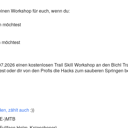
einen Workshop für euch, wenn du:
rn möchtest
ln möchtest
7.2026 einen kostenlosen Trail Skill Workshop an den Bichl Tr
est oder dir von den Profis die Hacks zum sauberen Springen be
den, zählt auch
:))
 (E-)MTB
Fullface Helm, Knieschoner)