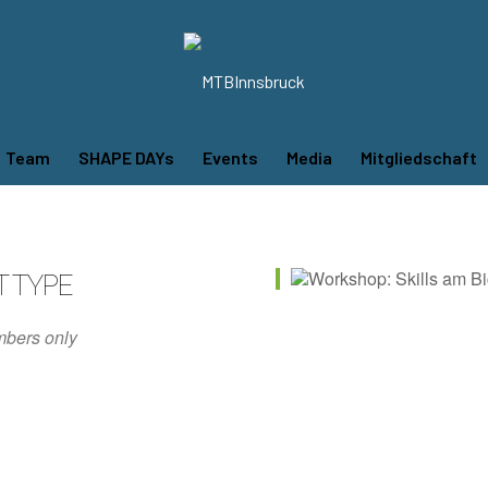
Team
SHAPE DAYs
Events
Media
Mitgliedschaft
T TYPE
bers only
iCalendar
Office 365