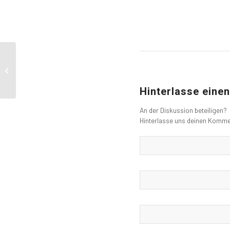
Skill Workshop: home
trails
Hinterlasse eine
An der Diskussion beteiligen?
Hinterlasse uns deinen Komme